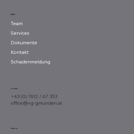
Auto verkaufen – was passiert mit der
MENU
Kfz-Versicherung?
Team
Services
Dokumente
Kontakt
Schadenmeldung
Kontakt
+43 (0) 7612 / 67 353
office@vg-gmunden.at
Adresse